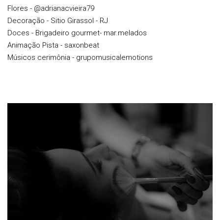
Flores - @adrianacvieira79
Decoração - Sitio Girassol - RJ
Doces - Brigadeiro gourmet- mar.melados
Animação Pista - saxonbeat
Músicos cerimônia - grupomusicalemotions