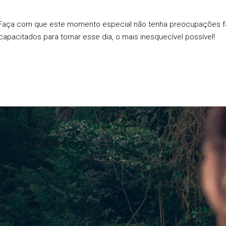
. Faça com que este momento especial não tenha preocupações fa
capacitados para tornar esse dia, o mais inesquecível possível!